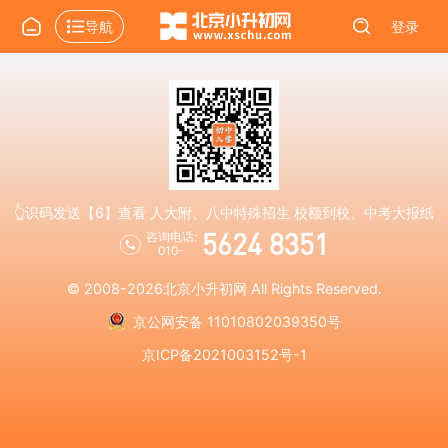
导航
登录
👆识码发送【6】查看 人大附、八中特殊招生 校额到校、中考大报纸
5624 8351
咨询电话:
010-
© 2008-2026
北京小升初网
All Rights Reserved.
京公网安备 11010802039350号
京ICP备2021003152号-1