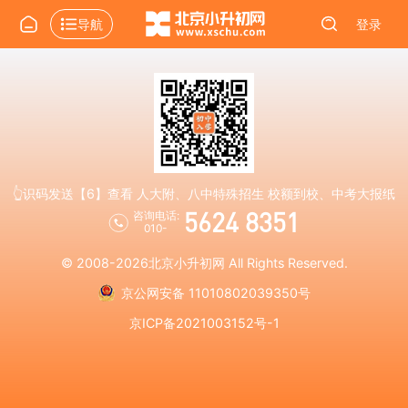
导航
登录
👆识码发送【6】查看 人大附、八中特殊招生 校额到校、中考大报纸
5624 8351
咨询电话:
010-
© 2008-2026
北京小升初网
All Rights Reserved.
京公网安备 11010802039350号
京ICP备2021003152号-1