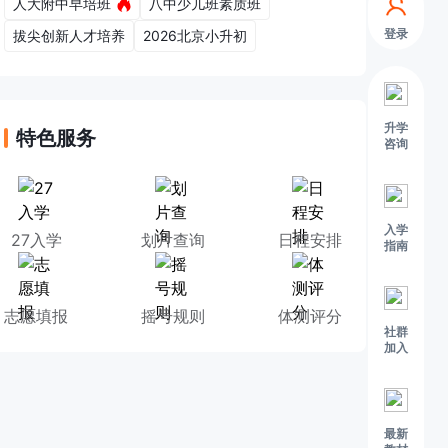
人大附中早培班
八中少儿班素质班
登录
拔尖创新人才培养
2026北京小升初
升学
特色服务
咨询
入学
27入学
划片查询
日程安排
指南
志愿填报
摇号规则
体测评分
社群
加入
最新