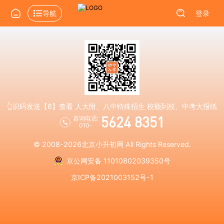
导航
登录
👆识码发送【6】查看 人大附、八中特殊招生 校额到校、中考大报纸
5624 8351
咨询电话:
010-
© 2008-2026
北京小升初网
All Rights Reserved.
京公网安备 11010802039350号
京ICP备2021003152号-1