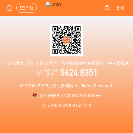
导航
登录
👆识码发送【6】查看 人大附、八中特殊招生 校额到校、中考大报纸
5624 8351
咨询电话:
010-
© 2008-2026
北京小升初网
All Rights Reserved.
京公网安备 11010802039350号
京ICP备2021003152号-1