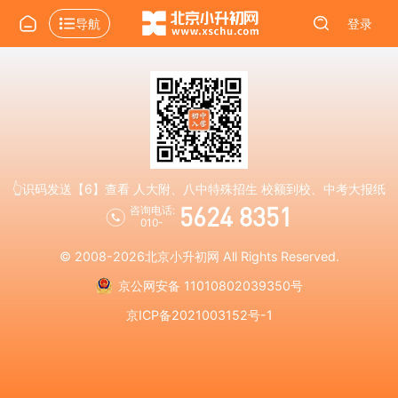
导航
登录
👆识码发送【6】查看 人大附、八中特殊招生 校额到校、中考大报纸
5624 8351
咨询电话:
010-
© 2008-2026
北京小升初网
All Rights Reserved.
京公网安备 11010802039350号
京ICP备2021003152号-1