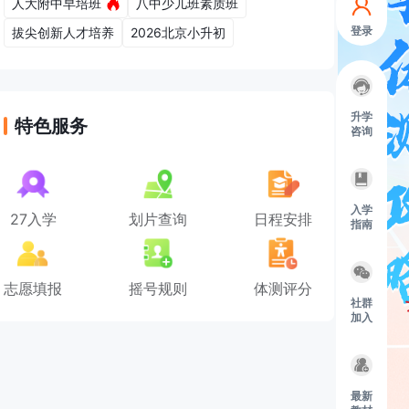
人大附中早培班
八中少儿班素质班
登录
拔尖创新人才培养
2026北京小升初
升学
特色服务
咨询
入学
27入学
划片查询
日程安排
指南
志愿填报
摇号规则
体测评分
社群
加入
最新