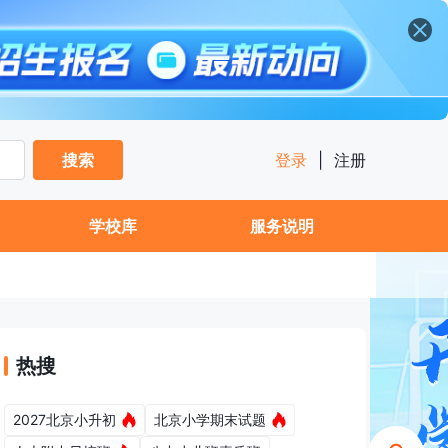
搜索
登录
|
注册
学校库
服务说明
热搜
2027北京小升初
北京小学期末试题