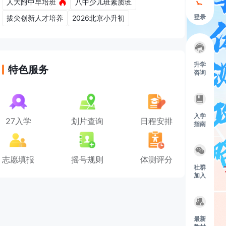
人大附中早培班
八中少儿班素质班
登录
拔尖创新人才培养
2026北京小升初
升学
特色服务
咨询
入学
27入学
划片查询
日程安排
指南
志愿填报
摇号规则
体测评分
社群
加入
最新