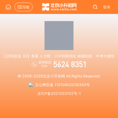
导航
登录
👆识码发送【6】查看 人大附、八中特殊招生 校额到校、中考大报纸
5624 8351
咨询电话:
010-
© 2008-2026
北京小升初网
All Rights Reserved.
京公网安备 11010802039350号
京ICP备2021003152号-1