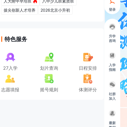
人大附中早培班
八中少儿班素质班
登录
拔尖创新人才培养
2026北京小升初
升学
特色服务
咨询
入学
27入学
划片查询
日程安排
指南
志愿填报
摇号规则
体测评分
社群
加入
最新