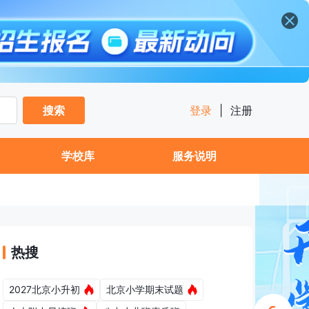
搜索
登录
|
注册
学校库
服务说明
热搜
2027北京小升初
北京小学期末试题