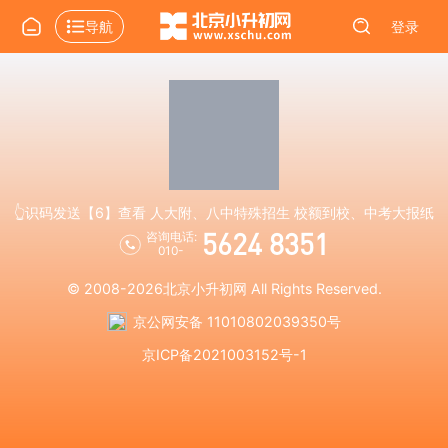
导航
登录
👆识码发送【6】查看 人大附、八中特殊招生 校额到校、中考大报纸
5624 8351
咨询电话:
010-
© 2008-2026
北京小升初网
All Rights Reserved.
京公网安备 11010802039350号
京ICP备2021003152号-1