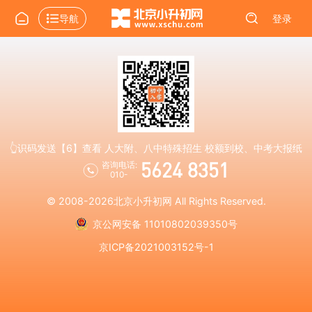
导航
登录
👆识码发送【6】查看 人大附、八中特殊招生 校额到校、中考大报纸
5624 8351
咨询电话:
010-
© 2008-2026
北京小升初网
All Rights Reserved.
京公网安备 11010802039350号
京ICP备2021003152号-1