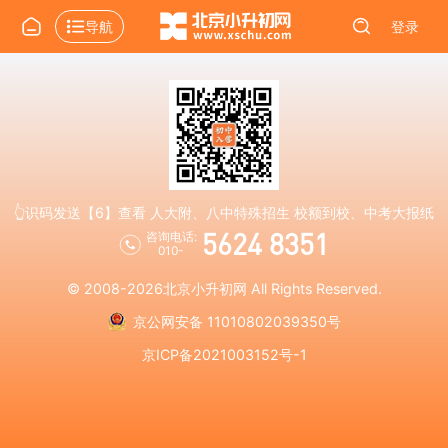
导航
登录
👆识码发送【6】查看 人大附、八中特殊招生 校额到校、中考大报纸
5624 8351
咨询电话:
010-
© 2008-2026
北京小升初网
All Rights Reserved.
京公网安备 11010802039350号
京ICP备2021003152号-1