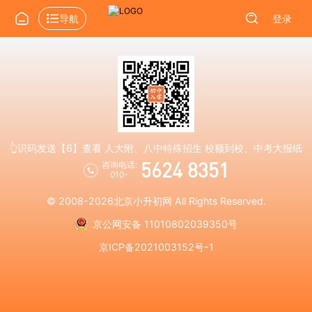
导航
登录
👆识码发送【6】查看 人大附、八中特殊招生 校额到校、中考大报纸
5624 8351
咨询电话:
010-
© 2008-2026
北京小升初网
All Rights Reserved.
京公网安备 11010802039350号
京ICP备2021003152号-1