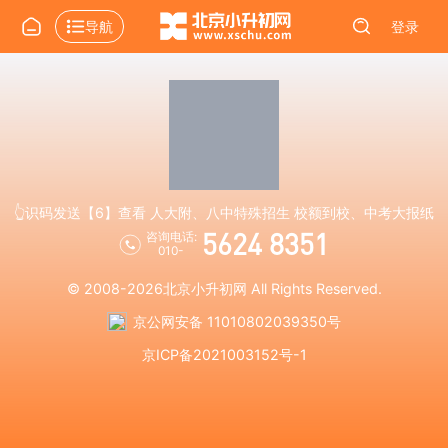
导航
登录
👆识码发送【6】查看 人大附、八中特殊招生 校额到校、中考大报纸
5624 8351
咨询电话:
010-
© 2008-2026
北京小升初网
All Rights Reserved.
京公网安备 11010802039350号
京ICP备2021003152号-1