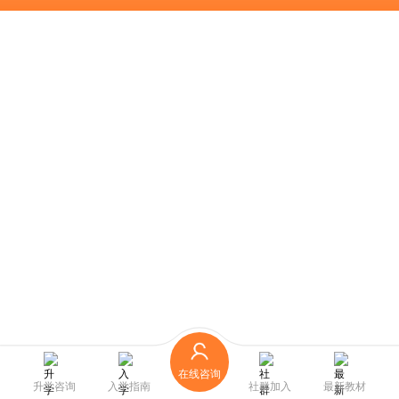
在线咨询
升学咨询
入学指南
社群加入
最新教材