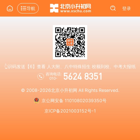
导航
登录
👆识码发送【6】查看 人大附、八中特殊招生 校额到校、中考大报纸
5624 8351
咨询电话:
010-
© 2008-2026
北京小升初网
All Rights Reserved.
京公网安备 11010802039350号
京ICP备2021003152号-1