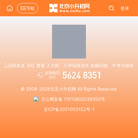
导航
登录
👆识码发送【6】查看 人大附、八中特殊招生 校额到校、中考大报纸
5624 8351
咨询电话:
010-
© 2008-2026
北京小升初网
All Rights Reserved.
京公网安备 11010802039350号
京ICP备2021003152号-1