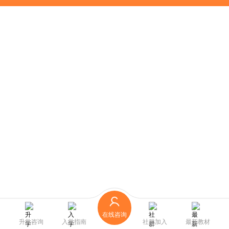
在线咨询
升学咨询
入学指南
社群加入
最新教材