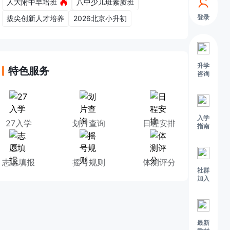
人大附中早培班
八中少儿班素质班
登录
拔尖创新人才培养
2026北京小升初
升学
特色服务
咨询
入学
27入学
划片查询
日程安排
指南
志愿填报
摇号规则
体测评分
社群
加入
最新