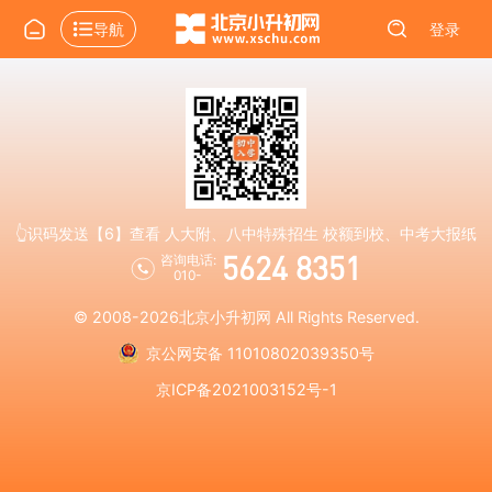
导航
登录
👆识码发送【6】查看 人大附、八中特殊招生 校额到校、中考大报纸
5624 8351
咨询电话:
010-
© 2008-2026
北京小升初网
All Rights Reserved.
京公网安备 11010802039350号
京ICP备2021003152号-1