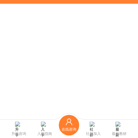
在线咨询
升学咨询
入学指南
社群加入
最新教材