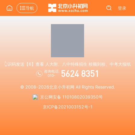
导航
登录
👆识码发送【6】查看 人大附、八中特殊招生 校额到校、中考大报纸
5624 8351
咨询电话:
010-
© 2008-2026
北京小升初网
All Rights Reserved.
京公网安备 11010802039350号
京ICP备2021003152号-1