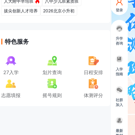
人大附中早培班
八中少儿班素质班
登录
拔尖创新人才培养
2026北京小升初
升学
特色服务
咨询
入学
27入学
划片查询
日程安排
指南
志愿填报
摇号规则
体测评分
社群
加入
最新