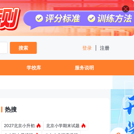
搜索
登录
|
注册
学校库
服务说明
热搜
2027北京小升初
北京小学期末试题