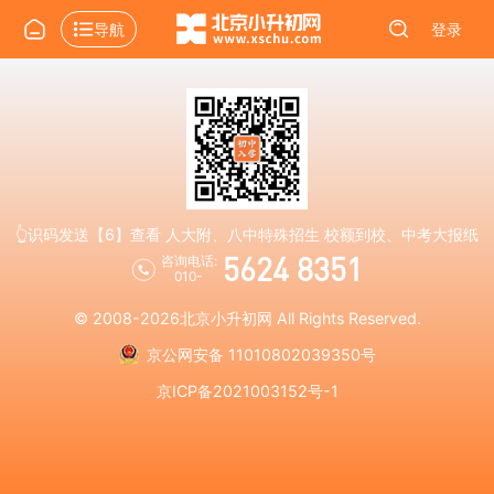
导航
登录
👆识码发送【6】查看 人大附、八中特殊招生 校额到校、中考大报纸
5624 8351
咨询电话:
010-
© 2008-2026
北京小升初网
All Rights Reserved.
京公网安备 11010802039350号
京ICP备2021003152号-1