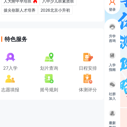
人大附中早培班
八中少儿班素质班
登录
拔尖创新人才培养
2026北京小升初
升学
特色服务
咨询
入学
27入学
划片查询
日程安排
指南
志愿填报
摇号规则
体测评分
社群
加入
最新