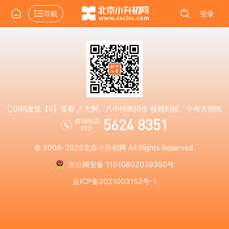
导航
登录
👆识码发送【6】查看 人大附、八中特殊招生 校额到校、中考大报纸
5624 8351
咨询电话:
010-
© 2008-2026
北京小升初网
All Rights Reserved.
京公网安备 11010802039350号
京ICP备2021003152号-1