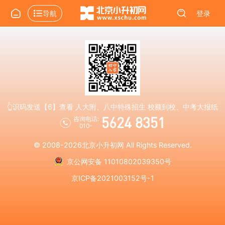
导航
登录
👆识码发送【6】查看 人大附、八中特殊招生 校额到校、中考大报纸
5624 8351
咨询电话:
010-
© 2008-2026
北京小升初网
All Rights Reserved.
京公网安备 11010802039350号
京ICP备2021003152号-1