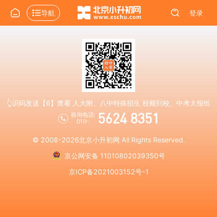
导航
登录
👆识码发送【6】查看 人大附、八中特殊招生 校额到校、中考大报纸
5624 8351
咨询电话:
010-
© 2008-2026
北京小升初网
All Rights Reserved.
京公网安备 11010802039350号
京ICP备2021003152号-1