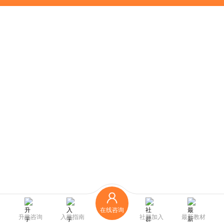
在线咨询
升学咨询
入学指南
社群加入
最新教材