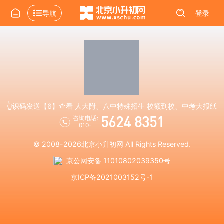
导航
登录
👆识码发送【6】查看 人大附、八中特殊招生 校额到校、中考大报纸
5624 8351
咨询电话:
010-
© 2008-2026
北京小升初网
All Rights Reserved.
京公网安备 11010802039350号
京ICP备2021003152号-1