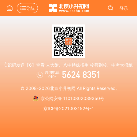
导航
登录
👆识码发送【6】查看 人大附、八中特殊招生 校额到校、中考大报纸
5624 8351
咨询电话:
010-
© 2008-2026
北京小升初网
All Rights Reserved.
京公网安备 11010802039350号
京ICP备2021003152号-1