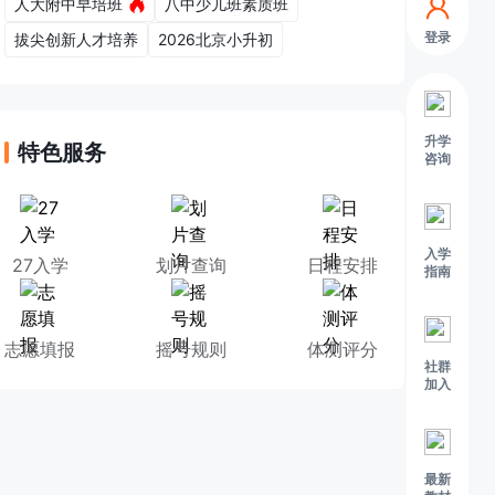
人大附中早培班
八中少儿班素质班
登录
拔尖创新人才培养
2026北京小升初
升学
特色服务
咨询
入学
27入学
划片查询
日程安排
指南
志愿填报
摇号规则
体测评分
社群
加入
最新