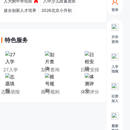
人大附中早培班
八中少儿班素质班
登录
拔尖创新人才培养
2026北京小升初
升学
特色服务
咨询
入学
27入学
划片查询
日程安排
指南
志愿填报
摇号规则
体测评分
社群
加入
最新