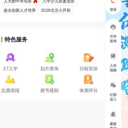
人大附中早培班
八中少儿班素质班
登录
拔尖创新人才培养
2026北京小升初
升学
特色服务
咨询
入学
27入学
划片查询
日程安排
指南
志愿填报
摇号规则
体测评分
社群
加入
最新