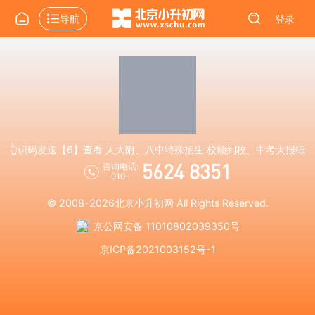
导航
登录
👆识码发送【6】查看 人大附、八中特殊招生 校额到校、中考大报纸
5624 8351
咨询电话:
010-
© 2008-2026
北京小升初网
All Rights Reserved.
京公网安备 11010802039350号
京ICP备2021003152号-1