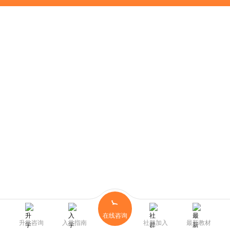
在线咨询
升学咨询
入学指南
社群加入
最新教材