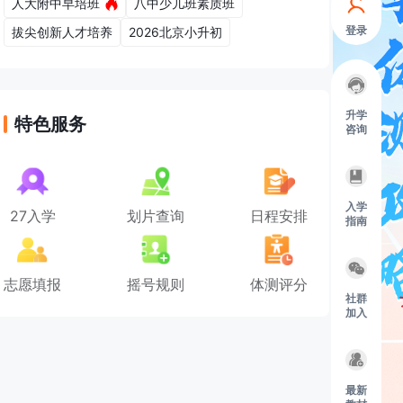
人大附中早培班
八中少儿班素质班
登录
拔尖创新人才培养
2026北京小升初
升学
特色服务
咨询
入学
27入学
划片查询
日程安排
指南
志愿填报
摇号规则
体测评分
社群
加入
最新