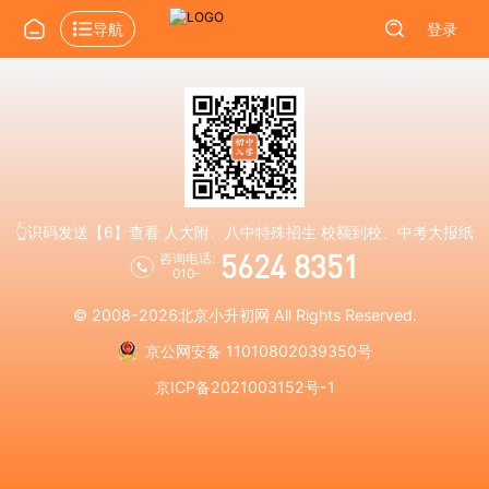
导航
登录
👆识码发送【6】查看 人大附、八中特殊招生 校额到校、中考大报纸
5624 8351
咨询电话:
010-
© 2008-2026
北京小升初网
All Rights Reserved.
京公网安备 11010802039350号
京ICP备2021003152号-1