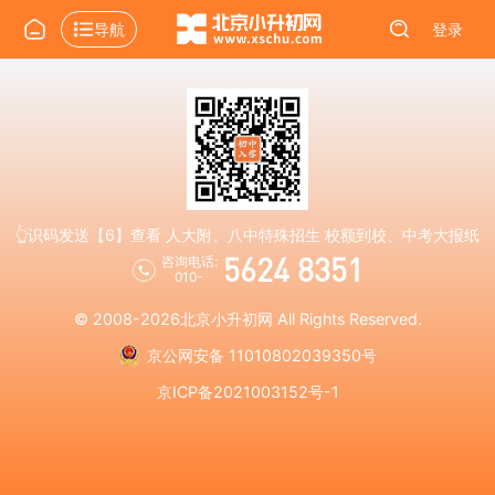
导航
登录
👆识码发送【6】查看 人大附、八中特殊招生 校额到校、中考大报纸
5624 8351
咨询电话:
010-
© 2008-2026
北京小升初网
All Rights Reserved.
京公网安备 11010802039350号
京ICP备2021003152号-1