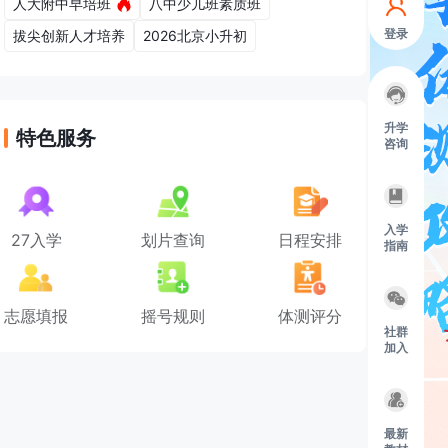
人大附中早培班
八中少儿班素质班
登录
拔尖创新人才培养
2026北京小升初
升学
特色服务
咨询
入学
27入学
划片查询
日程安排
指南
志愿填报
摇号规则
体测评分
社群
加入
最新