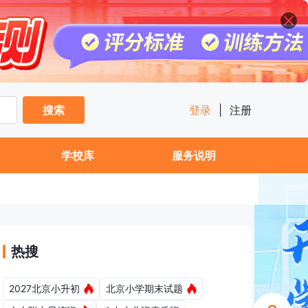
搜索
登录
|
注册
学校库
服务说明
热搜
2027北京小升初
北京小学期末试题