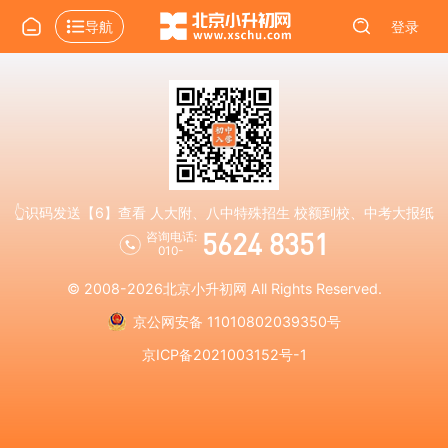
导航
登录
👆识码发送【6】查看 人大附、八中特殊招生 校额到校、中考大报纸
5624 8351
咨询电话:
010-
© 2008-2026
北京小升初网
All Rights Reserved.
京公网安备 11010802039350号
京ICP备2021003152号-1