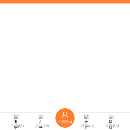
在线咨询
升学咨询
入学指南
社群加入
最新教材