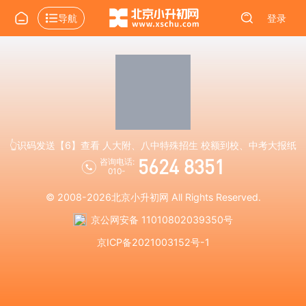
导航
登录
👆识码发送【6】查看 人大附、八中特殊招生 校额到校、中考大报纸
5624 8351
咨询电话:
010-
© 2008-2026
北京小升初网
All Rights Reserved.
京公网安备 11010802039350号
京ICP备2021003152号-1