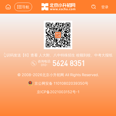
导航
登录
👆识码发送【6】查看 人大附、八中特殊招生 校额到校、中考大报纸
5624 8351
咨询电话:
010-
© 2008-2026
北京小升初网
All Rights Reserved.
京公网安备 11010802039350号
京ICP备2021003152号-1