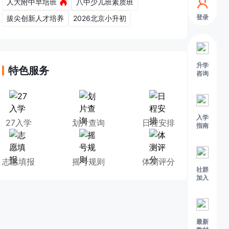
人大附中早培班
八中少儿班素质班
登录
拔尖创新人才培养
2026北京小升初
升学
特色服务
咨询
入学
27入学
划片查询
日程安排
指南
志愿填报
摇号规则
体测评分
社群
加入
最新