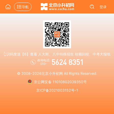
导航
登录
👆识码发送【6】查看 人大附、八中特殊招生 校额到校、中考大报纸
5624 8351
咨询电话:
010-
© 2008-2026
北京小升初网
All Rights Reserved.
京公网安备 11010802039350号
京ICP备2021003152号-1