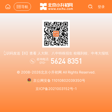
导航
登录
👆识码发送【6】查看 人大附、八中特殊招生 校额到校、中考大报纸
5624 8351
咨询电话:
010-
© 2008-2026
北京小升初网
All Rights Reserved.
京公网安备 11010802039350号
京ICP备2021003152号-1