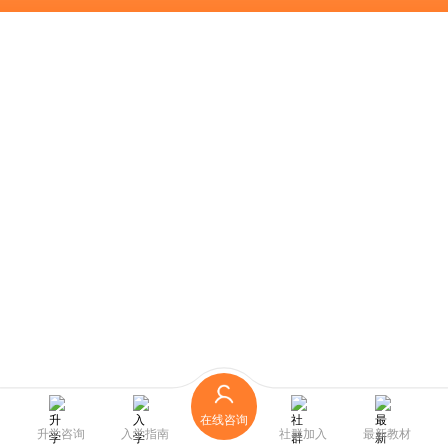
在线咨询
升学咨询
入学指南
社群加入
最新教材