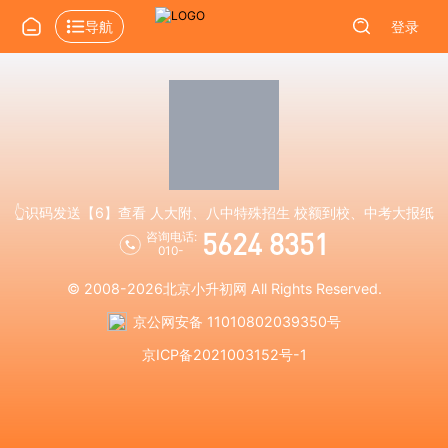
导航
登录
👆识码发送【6】查看 人大附、八中特殊招生 校额到校、中考大报纸
5624 8351
咨询电话:
010-
© 2008-2026
北京小升初网
All Rights Reserved.
京公网安备 11010802039350号
京ICP备2021003152号-1