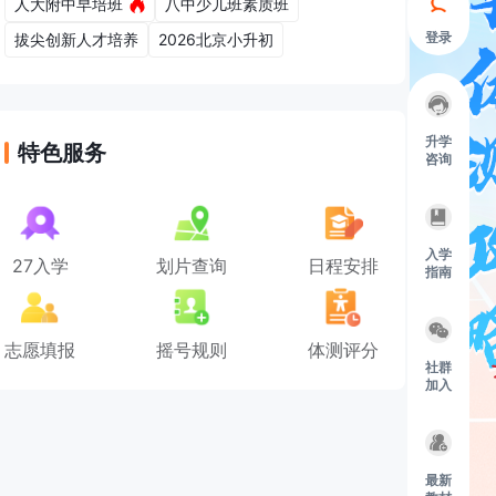
人大附中早培班
八中少儿班素质班
登录
拔尖创新人才培养
2026北京小升初
升学
特色服务
咨询
入学
27入学
划片查询
日程安排
指南
志愿填报
摇号规则
体测评分
社群
加入
最新