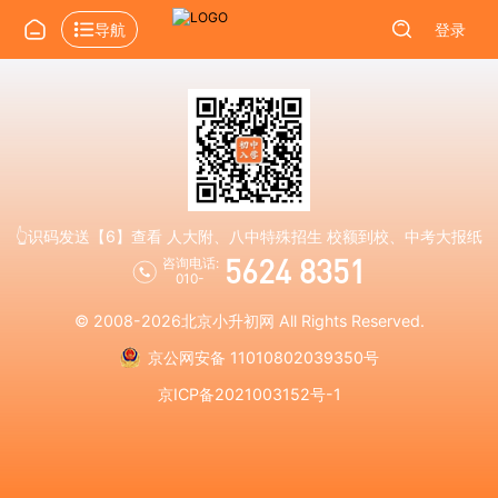
导航
登录
👆识码发送【6】查看 人大附、八中特殊招生 校额到校、中考大报纸
5624 8351
咨询电话:
010-
© 2008-2026
北京小升初网
All Rights Reserved.
京公网安备 11010802039350号
京ICP备2021003152号-1