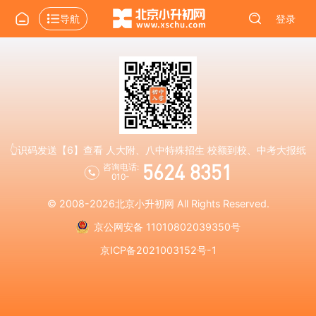
导航
登录
👆识码发送【6】查看 人大附、八中特殊招生 校额到校、中考大报纸
5624 8351
咨询电话:
010-
© 2008-2026
北京小升初网
All Rights Reserved.
京公网安备 11010802039350号
京ICP备2021003152号-1