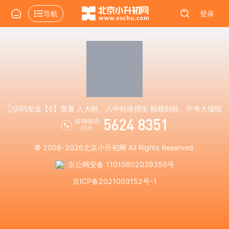
导航
登录
👆识码发送【6】查看 人大附、八中特殊招生 校额到校、中考大报纸
5624 8351
咨询电话:
010-
© 2008-2026
北京小升初网
All Rights Reserved.
京公网安备 11010802039350号
京ICP备2021003152号-1