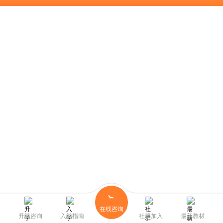
在线咨询
升学咨询
入学指南
社群加入
最新教材