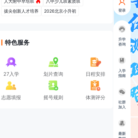
人大附中早培班
八中少儿班素质班
登录
拔尖创新人才培养
2026北京小升初
升学
特色服务
咨询
入学
27入学
划片查询
日程安排
指南
志愿填报
摇号规则
体测评分
社群
加入
最新