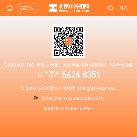
导航
登录
👆识码发送【6】查看 人大附、八中特殊招生 校额到校、中考大报纸
5624 8351
咨询电话:
010-
© 2008-2026
北京小升初网
All Rights Reserved.
京公网安备 11010802039350号
京ICP备2021003152号-1