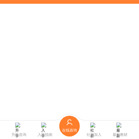
在线咨询
升学咨询
入学指南
社群加入
最新教材