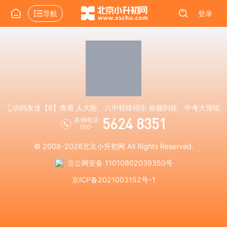
导航
登录
👆识码发送【6】查看 人大附、八中特殊招生 校额到校、中考大报纸
5624 8351
咨询电话:
010-
© 2008-2026
北京小升初网
All Rights Reserved.
京公网安备 11010802039350号
京ICP备2021003152号-1